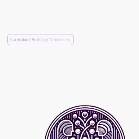
halber Tag/ FIFSI-
Teilnahmebescheinigung/ max. 30
Teilnehmer:innen/ 50 €
Curriculum/ Buchung/ Termine etc.